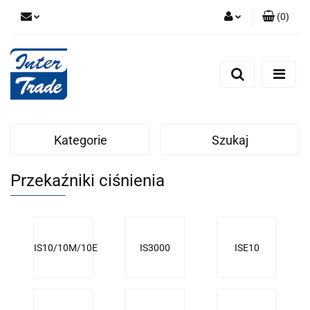
(
0
)
Zaloguj się
Zarejestruj się
Dodaj zgłoszenie
Zgody cookies
Kategorie
Szukaj
Przekaźniki ciśnienia
IS10/10M/10E
IS3000
ISE10