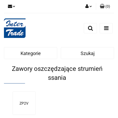
(
0
)
Zaloguj się
Zarejestruj się
Dodaj zgłoszenie
Zgody cookies
Kategorie
Szukaj
Zawory oszczędzające strumień
ssania
ZP2V