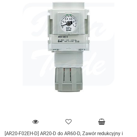
[AR20-F02EH-D] AR20-D do AR60-D, Zawór redukcyjny i