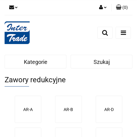
(
0
)
Zaloguj się
Zarejestruj się
Dodaj zgłoszenie
Zgody cookies
Kategorie
Szukaj
Zawory redukcyjne
AR-A
AR-B
AR-D