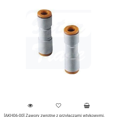
[AKH06-00] Zawory zwrotne z przyłączami wtykowymi,