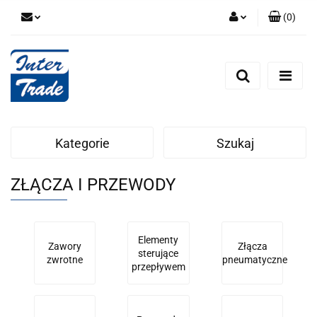
(
0
)
Zaloguj się
Zarejestruj się
Dodaj zgłoszenie
Zgody cookies
Kategorie
Szukaj
ZŁĄCZA I PRZEWODY
Elementy
Zawory
Złącza
sterujące
zwrotne
pneumatyczne
przepływem