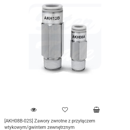
[AKH08B-02S] Zawory zwrotne z przyłączem
wtykowym/gwintem zewnętrznym