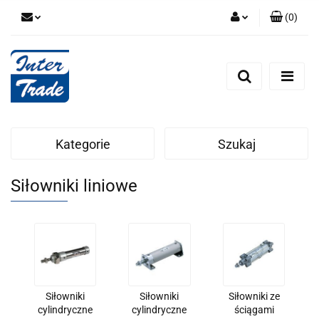
(
0
)
Zaloguj się
Zarejestruj się
Dodaj zgłoszenie
Zgody cookies
Kategorie
Szukaj
Siłowniki liniowe
Siłowniki
Siłowniki
Siłowniki ze
cylindryczne
cylindryczne
ściągami