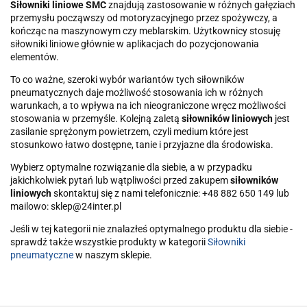
Siłowniki liniowe SMC
znajdują zastosowanie w różnych gałęziach
przemysłu począwszy od motoryzacyjnego przez spożywczy, a
kończąc na maszynowym czy meblarskim. Użytkownicy stosuję
siłowniki liniowe głównie w aplikacjach do pozycjonowania
elementów.
To co ważne, szeroki wybór wariantów tych siłowników
pneumatycznych daje możliwość stosowania ich w różnych
warunkach, a to wpływa na ich nieograniczone wręcz możliwości
stosowania w przemyśle. Kolejną zaletą
siłowników liniowych
jest
zasilanie sprężonym powietrzem, czyli medium które jest
stosunkowo łatwo dostępne, tanie i przyjazne dla środowiska.
Wybierz optymalne rozwiązanie dla siebie, a w przypadku
jakichkolwiek pytań lub wątpliwości przed zakupem
siłowników
liniowych
skontaktuj się z nami telefonicznie: +48 882 650 149 lub
mailowo: sklep@24inter.pl
Jeśli w tej kategorii nie znalazłeś optymalnego produktu dla siebie -
sprawdź także wszystkie produkty w kategorii
Siłowniki
pneumatyczne
w naszym sklepie.