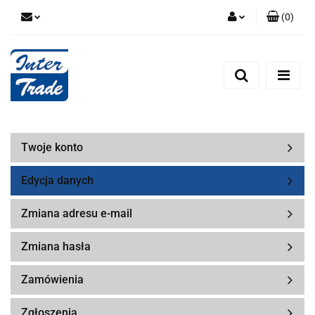
(
0
)
Zaloguj się
Zarejestruj się
Dodaj zgłoszenie
Zgody cookies
Twoje konto
Edycja danych
Zmiana adresu e-mail
Zmiana hasła
Zamówienia
Zgłoszenia