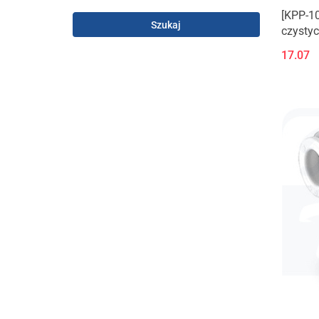
[KPP-10
Szukaj
czystyc
17.07