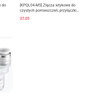
e do
[KPQL04-M5] Złącza wtykowe do
czystych pomieszczeń, przyłączki
kątowe z gwintem zewnętrznym,
37.05
złączki kątowe