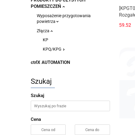
PRODUKTY DO CZYSTYCH
POMIESZCZEŃ
[KPGT08
Rozgał
Wyposażenie przygotowania
zewnęt
powietrza
59.52
napędo
Złącza
KP
KPQ/KPG
ctrlX AUTOMATION
Szukaj
Szukaj
Cena