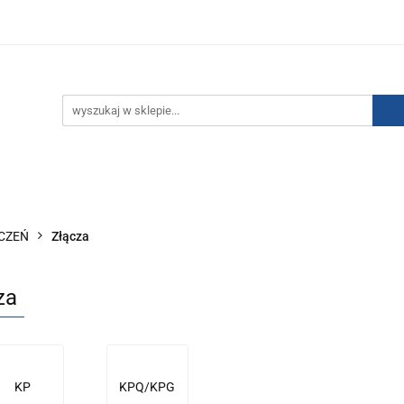
IZACJA ŁADUNKÓW ELEKTROSTATYCZNYCH
KONTAKT
GO POWIETRZA
SERIA J
AUTORYZOWANY DYSTRYBU
NEUTRALIZACJA ŁADUNKÓW ELEKTROSTATYCZNYCH
J
AUTORYZOWANY DYSTRYBUTOR SMC
CZEŃ
Złącza
za
KP
KPQ/KPG