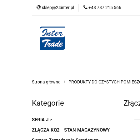
sklep@24inter.pl
+48 787 215 566
BLOG
NEUTRAL
AUDYT SPRĘŻONE
Wszystkie kategorie
BLOG
AUDYT SPRĘŻONEGO POWIETRZA
SERIA 
Strona główna
PRODUKTY DO CZYSTYCH POMIESZ
Kategorie
Złąc
SERIA J
ZŁĄCZA KQ2 - STAN MAGAZYNOWY