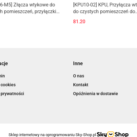
6-M5] Złącza wtykowe do
[KPU10-02] KPU, Przyłącza w
h pomieszczeń, przyłączki
do czystych pomieszczeń do
 z gwintem zewnętrznym,
instalacji nadmuchowych, prz
81.20
 kątowe
rozgałęźne typu Y z gwintem
acje
Inne
min
O nas
 cookies
Kontakt
 prywatności
Opóźnienia w dostawie
Sklep internetowy na oprogramowaniu Sky-Shop.pl