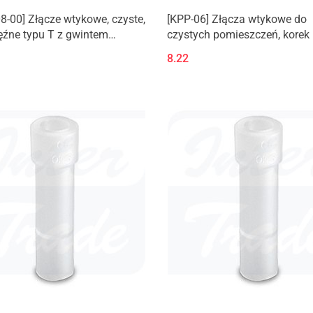
-00] Złącze wtykowe, czyste,
[KPP-06] Złącza wtykowe do
ęźne typu T z gwintem
czystych pomieszczeń, korek
rznym do elementów
8.22
wych] KPQT/KPGT