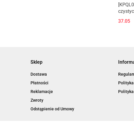
[KPQL0
czystyc
kątowe
37.05
złączki
Sklep
Inform
Dostawa
Regula
Płatności
Polityka
Reklamacje
Polityka
Zwroty
Odstąpienie od Umowy