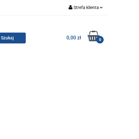
Strefa klienta
Zaloguj się
Zarejestruj się
TOR SMC
0,00 zł
0
Dodaj zgłoszenie
Zgody cookies
KONTAKT