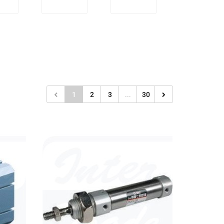
1
2
3
...
30