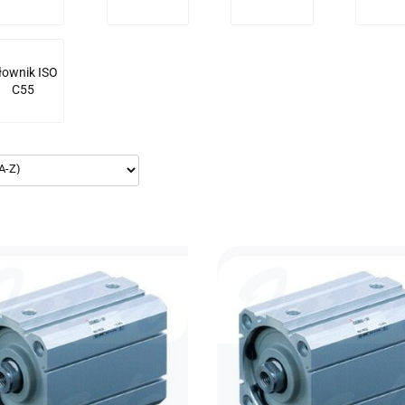
łownik ISO
C55