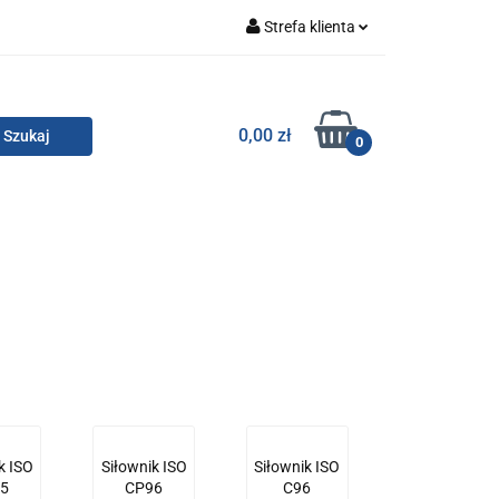
Strefa klienta
Zaloguj się
Zarejestruj się
TOR SMC
0,00 zł
0
Dodaj zgłoszenie
Zgody cookies
KONTAKT
k ISO
Siłownik ISO
Siłownik ISO
5
CP96
C96