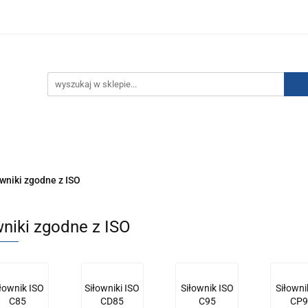
IZACJA ŁADUNKÓW ELEKTROSTATYCZNYCH
KONTAKT
GO POWIETRZA
SERIA J
AUTORYZOWANY DYSTRYBU
NEUTRALIZACJA ŁADUNKÓW ELEKTROSTATYCZNYCH
J
AUTORYZOWANY DYSTRYBUTOR SMC
owniki zgodne z ISO
wniki zgodne z ISO
łownik ISO
Siłowniki ISO
Siłownik ISO
Siłowni
C85
CD85
C95
CP9