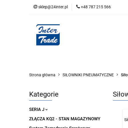
sklep@24inter.pl
+48 787 215 566
BLOG
NEUTRAL
AUDYT SPRĘŻONE
Wszystkie kategorie
BLOG
AUDYT SPRĘŻONEGO POWIETRZA
SERIA 
Strona główna
SIŁOWNIKI PNEUMATYCZNE
Sił
Kategorie
Siło
SERIA J
ZŁĄCZA KQ2 - STAN MAGAZYNOWY
Si