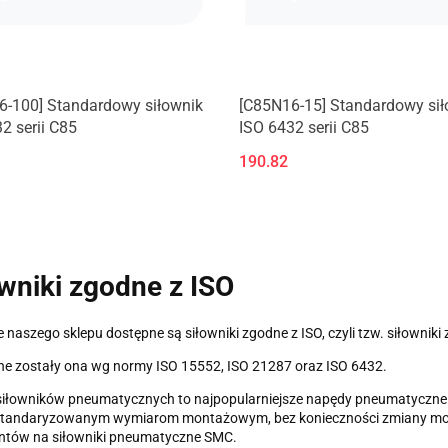
6-100] Standardowy siłownik
[C85N16-15] Standardowy sił
2 serii C85
ISO 6432 serii C85
190.82
wniki zgodne z ISO
e naszego sklepu dostępne są siłowniki zgodne z ISO, czyli tzw. siłownik
e zostały ona wg normy ISO 15552, ISO 21287 oraz ISO 6432.
siłowników pneumatycznych to najpopularniejsze napędy pneumatyczne s
ustandaryzowanym wymiarom montażowym, bez konieczności zmiany mo
ntów na siłowniki pneumatyczne SMC.