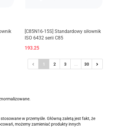
ownik
[C85N16-15S] Standardowy siłownik
ISO 6432 serii C85
193.25
1
2
3
...
30
i znormalizowane.
tosowane w przemyśle. Główną zaletą jest fakt, że
cowań, możemy zamieniać produkty innych