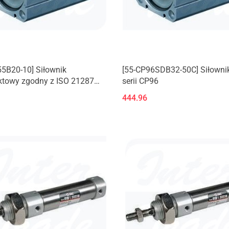
5B20-10] Siłownik
[55-CP96SDB32-50C] Siłowni
towy zgodny z ISO 21287
serii CP96
55
444.96