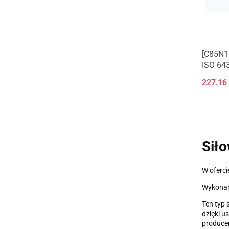
[C85N1
ISO 643
227.16
Siło
W oferci
Wykonan
Ten typ 
dzięki 
produce